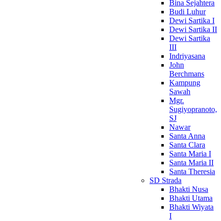
Bina Sejahtera
Budi Luhur
Dewi Sartika I
Dewi Sartika II
Dewi Sartika
III
Indriyasana
John
Berchmans
Kampung
Sawah
Mgr.
Sugiyopranoto,
SJ
Nawar
Santa Anna
Santa Clara
Santa Maria I
Santa Maria II
Santa Theresia
SD Strada
Bhakti Nusa
Bhakti Utama
Bhakti Wiyata
I