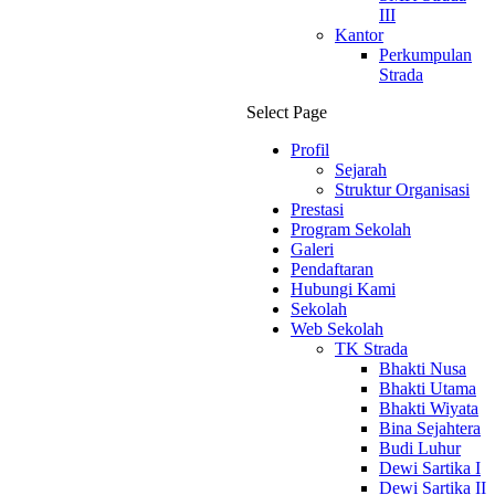
III
Kantor
Perkumpulan
Strada
Select Page
Profil
Sejarah
Struktur Organisasi
Prestasi
Program Sekolah
Galeri
Pendaftaran
Hubungi Kami
Sekolah
Web Sekolah
TK Strada
Bhakti Nusa
Bhakti Utama
Bhakti Wiyata
Bina Sejahtera
Budi Luhur
Dewi Sartika I
Dewi Sartika II