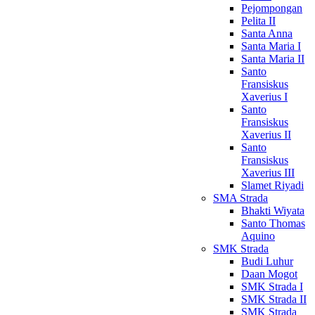
Pejompongan
Pelita II
Santa Anna
Santa Maria I
Santa Maria II
Santo
Fransiskus
Xaverius I
Santo
Fransiskus
Xaverius II
Santo
Fransiskus
Xaverius III
Slamet Riyadi
SMA Strada
Bhakti Wiyata
Santo Thomas
Aquino
SMK Strada
Budi Luhur
Daan Mogot
SMK Strada I
SMK Strada II
SMK Strada