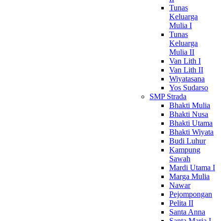
Tunas
Keluarga
Mulia I
Tunas
Keluarga
Mulia II
Van Lith I
Van Lith II
Wiyatasana
Yos Sudarso
SMP Strada
Bhakti Mulia
Bhakti Nusa
Bhakti Utama
Bhakti Wiyata
Budi Luhur
Kampung
Sawah
Mardi Utama I
Marga Mulia
Nawar
Pejompongan
Pelita II
Santa Anna
Santa Maria I