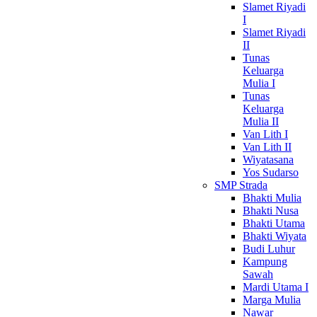
Slamet Riyadi
I
Slamet Riyadi
II
Tunas
Keluarga
Mulia I
Tunas
Keluarga
Mulia II
Van Lith I
Van Lith II
Wiyatasana
Yos Sudarso
SMP Strada
Bhakti Mulia
Bhakti Nusa
Bhakti Utama
Bhakti Wiyata
Budi Luhur
Kampung
Sawah
Mardi Utama I
Marga Mulia
Nawar