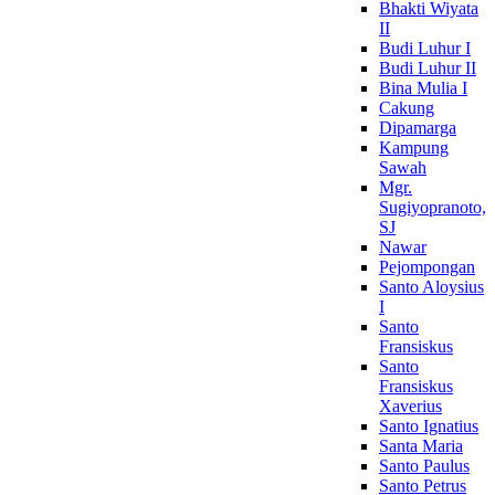
Bhakti Wiyata
II
Budi Luhur I
Budi Luhur II
Bina Mulia I
Cakung
Dipamarga
Kampung
Sawah
Mgr.
Sugiyopranoto,
SJ
Nawar
Pejompongan
Santo Aloysius
I
Santo
Fransiskus
Santo
Fransiskus
Xaverius
Santo Ignatius
Santa Maria
Santo Paulus
Santo Petrus