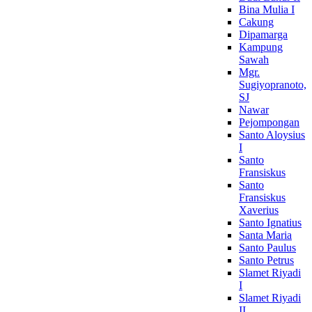
Bina Mulia I
Cakung
Dipamarga
Kampung
Sawah
Mgr.
Sugiyopranoto,
SJ
Nawar
Pejompongan
Santo Aloysius
I
Santo
Fransiskus
Santo
Fransiskus
Xaverius
Santo Ignatius
Santa Maria
Santo Paulus
Santo Petrus
Slamet Riyadi
I
Slamet Riyadi
II