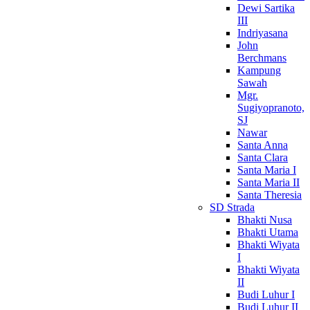
Dewi Sartika
III
Indriyasana
John
Berchmans
Kampung
Sawah
Mgr.
Sugiyopranoto,
SJ
Nawar
Santa Anna
Santa Clara
Santa Maria I
Santa Maria II
Santa Theresia
SD Strada
Bhakti Nusa
Bhakti Utama
Bhakti Wiyata
I
Bhakti Wiyata
II
Budi Luhur I
Budi Luhur II