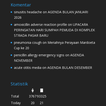
Komentar
sinusitis headache
on
AGENDA BULAN JANUARI
2026
amoxicillin adverse reaction profile
on
UPACARA
PERINGATAN HARI SUMPAH PEMUDA DI KOMPLEK
STRADA PASAR BARU
pneumonia cough
on
Meriahnya Perayaan Mardoeta
Cup ke 20
penicillin allergy emergency signs
on
AGENDA
NOVEMBER
acute otitis media
on
AGENDA BULAN DESEMBER
Statistik
Total
3767
93325
Today
20
21