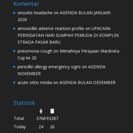
Komentar
sinusitis headache
on
AGENDA BULAN JANUARI
2026
amoxicillin adverse reaction profile
on
UPACARA
PERINGATAN HARI SUMPAH PEMUDA DI KOMPLEK
STRADA PASAR BARU
pneumonia cough
on
Meriahnya Perayaan Mardoeta
Cup ke 20
penicillin allergy emergency signs
on
AGENDA
NOVEMBER
acute otitis media
on
AGENDA BULAN DESEMBER
Statistik
Total
3768
93287
Today
24
26